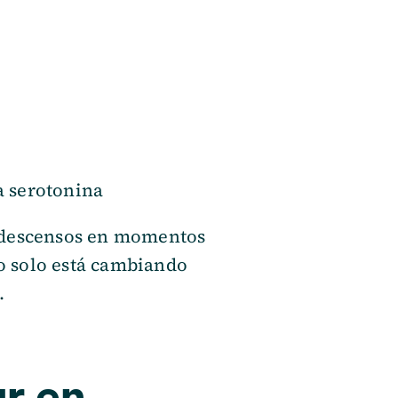
a serotonina
y descensos en momentos
no solo está cambiando
.
ar en