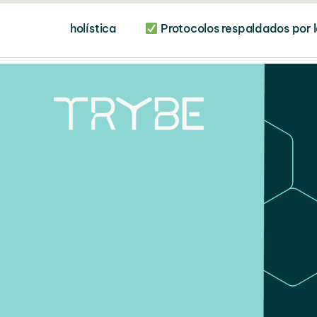
Skip
ción holística
Protocolos respaldados po
to
content