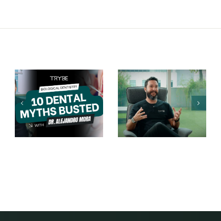
Le dolía el
Empastes
oído hace
dentales
años. La
biológicos:
solución
Qué son y
estaba en
por qué son
sus dientes.
importantes
– Linda
Piatt